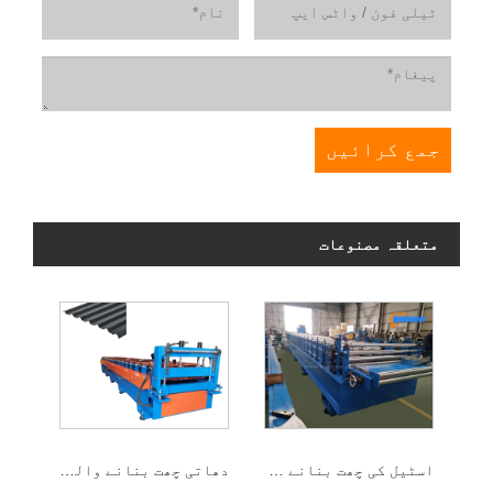
متعلقہ مصنوعات
اسٹیل کی چھت بنانے والی مشین
دھاتی چھت بنانے والی مشین