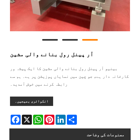
آر پینل رول بنانے والی مشین
بینیو آر پینل رول بنانے والی مشین کا ایک پیشہ ور
کارخانہ دار ہے، جو چین میں نمایاں پوزیشن پر ہے۔ ہم سے
رابطہ کرنے میں خوش آمدید۔
انکوائری بھیجیں۔
Facebook
WhatsApp
X
Pinterest
LinkedIn
Share
مصنوعات کی وضاحت