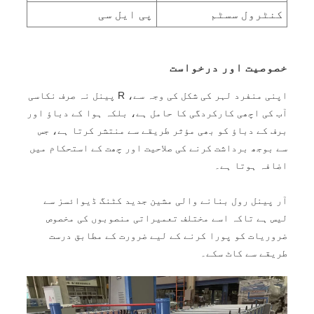
کنٹرول سسٹم
پی ایل سی
خصوصیت اور درخواست
اپنی منفرد لہر کی شکل کی وجہ سے، R پینل نہ صرف نکاسی
آب کی اچھی کارکردگی کا حامل ہے، بلکہ ہوا کے دباؤ اور
برف کے دباؤ کو بھی مؤثر طریقے سے منتشر کرتا ہے، جس
سے بوجھ برداشت کرنے کی صلاحیت اور چھت کے استحکام میں
اضافہ ہوتا ہے۔
آر پینل رول بنانے والی مشین جدید کٹنگ ڈیوائسز سے
لیس ہے تاکہ اسے مختلف تعمیراتی منصوبوں کی مخصوص
ضروریات کو پورا کرنے کے لیے ضرورت کے مطابق درست
طریقے سے کاٹ سکے۔