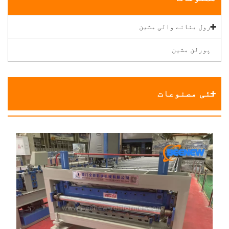
رول بنانے والی مشین
پورلن مشین
نئی مصنوعات