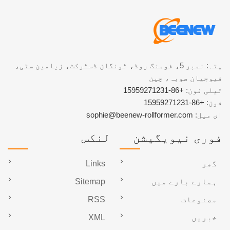
پتہ: نمبر 5، فومنگ روڈ، ٹونگان ڈسٹرکٹ، زیامین سٹی،
فیوجیان صوبہ، چین
ٹیلی فون:
+86-15959271231
فون:
+86-15959271231
ای میل:
sophie@beenew-rollformer.com
فوری نیویگیشن
لنکس
گھر
Links
ہمارے بارے میں
Sitemap
مصنوعات
RSS
خبریں
XML