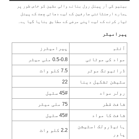
بینیو کی آر پینل رول بنانے والی مشین کو خاص طور پر
ہمارے ارجنٹائنی صارفین کے لیے دھاتی چھت کے پینل
تیار کرنے کے لیے اپنی مرضی کے مطابق بنایا گیا ہے۔
پیرامیٹر
آئٹم
پیرامیٹرز
مواد کی موٹائی
0.5-0.8 ملی میٹر
ڈرائیونگ موٹر
7.5 کلو واٹ
سٹیشن تشکیل دینا
22
رولر مواد
45# سٹیل
شافٹ قطر
75 ملی میٹر
شافٹ کا مواد
45# سٹیل
ہائیڈرولک اسٹیشن
2.2 کلو واٹ
پاور