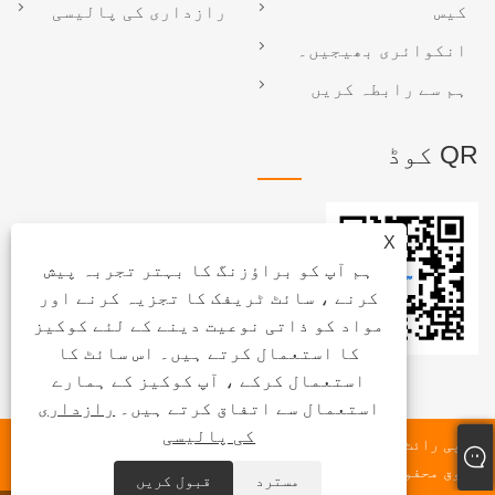
کیس
رازداری کی پالیسی
انکوائری بھیجیں۔
ہم سے رابطہ کریں
QR کوڈ
X
ہم آپ کو براؤزنگ کا بہتر تجربہ پیش
کرنے ، سائٹ ٹریفک کا تجزیہ کرنے اور
مواد کو ذاتی نوعیت دینے کے لئے کوکیز
کا استعمال کرتے ہیں۔ اس سائٹ کا
استعمال کرکے ، آپ کوکیز کے ہمارے
استعمال سے اتفاق کرتے ہیں۔
رازداری
کی پالیسی
کاپی رائٹ © 2025 Xiamen Beenew Machinery Co., Ltd. جملہ
حقوق محفوظ ہیں۔
مسترد
قبول کریں