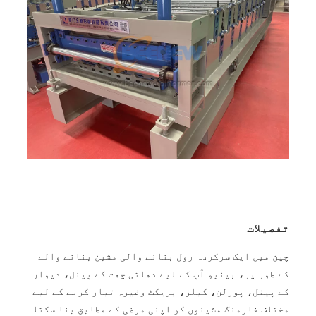
تفصیلات
چین میں ایک سرکردہ رول بنانے والی مشین بنانے والے
کے طور پر، بینیو آپ کے لیے دھاتی چھت کے پینل، دیوار
کے پینل، پورلن، کیلز، بریکٹ وغیرہ تیار کرنے کے لیے
مختلف فارمنگ مشینوں کو اپنی مرضی کے مطابق بنا سکتا