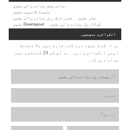
دھاتی چھت بنانے والی مشین
سٹینڈنگ سیون مشین
شٹر مشین
فلور ڈیک رول بنانے والی مشین
کولڈ رول بنانے والی مشین
Downspout مشین
انکوائری بھیجیں۔
براہ کرم نیچے دیے گئے فارم میں بلا جھجھک
اپنی انکوائری دیں۔ ہم آپ کو 24 گھنٹوں میں
جواب دیں گے۔