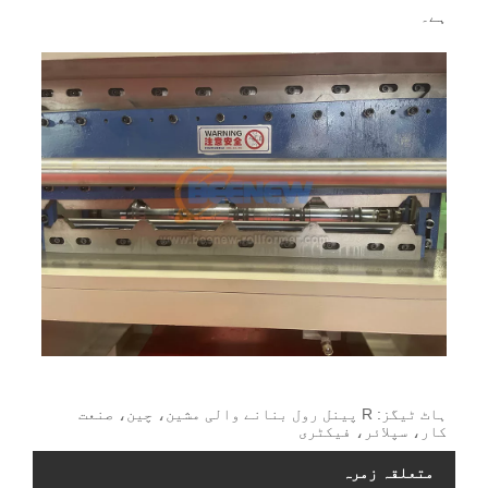
ہے۔
ہاٹ ٹیگز: R پینل رول بنانے والی مشین، چین، صنعت
کار، سپلائر، فیکٹری
متعلقہ زمرہ