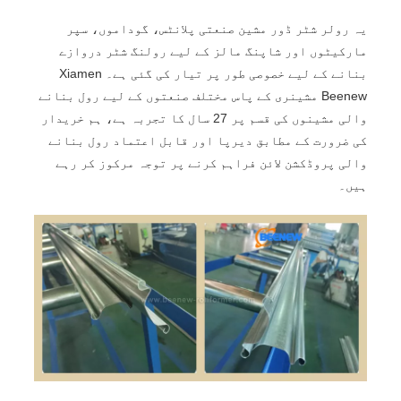
یہ رولر شٹر ڈور مشین صنعتی پلانٹس، گوداموں، سپر
مارکیٹوں اور شاپنگ مالز کے لیے رولنگ شٹر دروازے
بنانے کے لیے خصوصی طور پر تیار کی گئی ہے۔ Xiamen
Beenew مشینری کے پاس مختلف صنعتوں کے لیے رول بنانے
والی مشینوں کی قسم پر 27 سال کا تجربہ ہے، ہم خریدار
کی ضرورت کے مطابق دیرپا اور قابل اعتماد رول بنانے
والی پروڈکشن لائن فراہم کرنے پر توجہ مرکوز کر رہے
ہیں۔