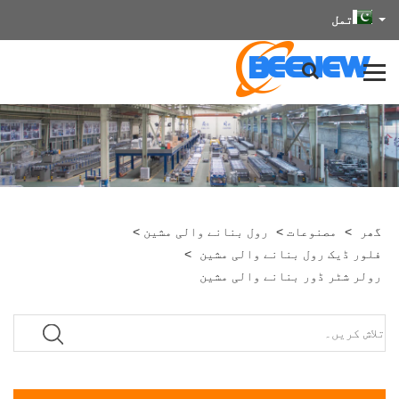
تمل
گھر
>
مصنوعات
>
رول بنانے والی مشین
>
فلور ڈیک رول بنانے والی مشین
>
رولر شٹر ڈور بنانے والی مشین