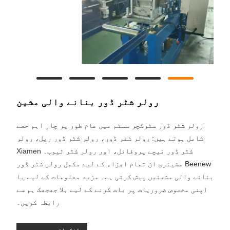
رولر شٹر ڈور بنانے والی مشین
رولر شٹر ڈور سٹرکچر سسٹم میں عام طور پر چار اہم حصے
شامل ہوتے ہیں: رولر شٹر ڈور، رولر شٹر ڈور ریل، رولر
شٹر ڈور نیچے پروفائل، اور رولر شٹر ٹیوب۔ Xiamen
Beenew مشینری ان تمام اجزاء کے لیے مکمل رولر شٹر ڈور
بنانے والی مشینیں پیش کرتی ہے۔ مزید معلومات کے لیے یا
اپنی مخصوص ضروریات پر بات کرنے کے لیے بلا جھجھک ہم سے
رابطہ کریں۔